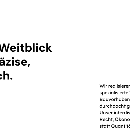
Weitblick
äzise,
ch.
Wir realisier
spezialisiert
Bauvorhaben v
durchdacht ge
Unser interdi
Recht, Ökono
statt Quantitä